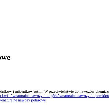
owe
dników i miłośników roślin. W przeciwieństwie do nawozów chemicznyc
o kwiatów
naturalne nawozy do ogórków
naturalne nawozy do pomido
we
naturalne nawozy potasowe