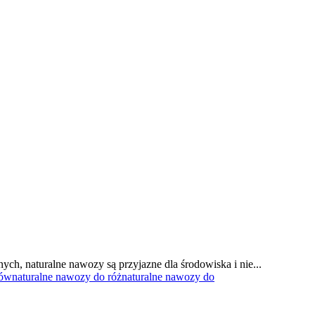
h, naturalne nawozy są przyjazne dla środowiska i nie...
rów
naturalne nawozy do róż
naturalne nawozy do