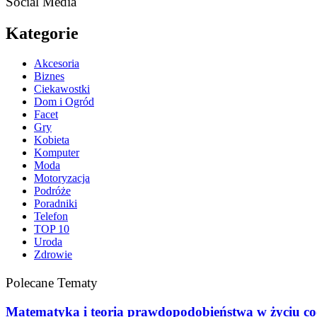
Social Media
Kategorie
Akcesoria
Biznes
Ciekawostki
Dom i Ogród
Facet
Gry
Kobieta
Komputer
Moda
Motoryzacja
Podróże
Poradniki
Telefon
TOP 10
Uroda
Zdrowie
Polecane Tematy
Matematyka i teoria prawdopodobieństwa w życiu c