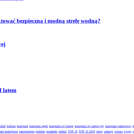
ktować bezpieczną i modną strefę wodną?
wej
d latem
ochód
kobieta
komputer
komputer apple
komputer czy laptop
komputer czy laptop gry
komputer gamingowy
enki koktajlowe
naturoterapia
podróże
poradniki
telefon
TOP 10
TOP 10 2024
urlop
wakacje
wiosna
wyspy