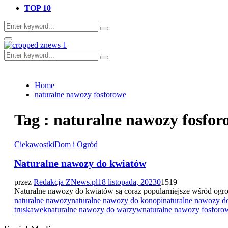
TOP 10
Search
Search
for:
Primary
Menu
Search
Search
for:
Home
naturalne nawozy fosforowe
Tag : naturalne nawozy fosfor
Ciekawostki
Dom i Ogród
Naturalne nawozy do kwiatów
przez
Redakcja ZNews.pl
18 listopada, 2023
0
1519
Naturalne nawozy do kwiatów są coraz popularniejsze wśród ogro
naturalne nawozy
naturalne nawozy do konopi
naturalne nawozy d
truskawek
naturalne nawozy do warzyw
naturalne nawozy fosforo