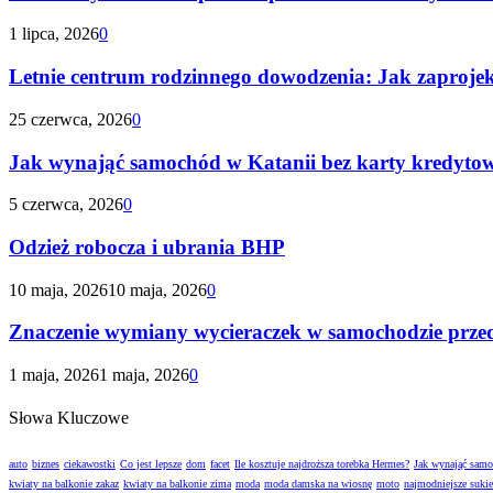
1 lipca, 2026
0
Letnie centrum rodzinnego dowodzenia: Jak zaproje
25 czerwca, 2026
0
Jak wynająć samochód w Katanii bez karty kredyto
5 czerwca, 2026
0
Odzież robocza i ubrania BHP
10 maja, 2026
10 maja, 2026
0
Znaczenie wymiany wycieraczek w samochodzie prze
1 maja, 2026
1 maja, 2026
0
Słowa Kluczowe
auto
biznes
ciekawostki
Co jest lepsze
dom
facet
Ile kosztuje najdroższa torebka Hermes?
Jak wynająć sam
kwiaty na balkonie zakaz
kwiaty na balkonie zima
moda
moda damska na wiosnę
moto
najmodniejsze suki