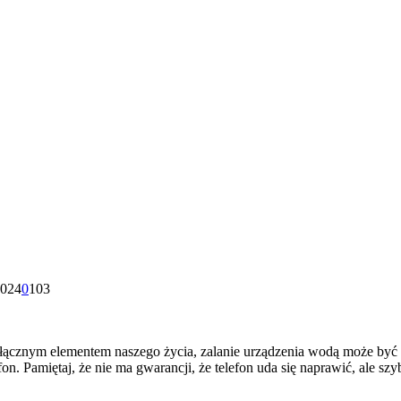
2024
0
103
eodłącznym elementem naszego życia, zalanie urządzenia wodą może 
n. Pamiętaj, że nie ma gwarancji, że telefon uda się naprawić, ale sz