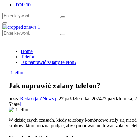
TOP 10
Search
Search
for:
Primary
Menu
Search
Search
for:
Home
Telefon
Jak naprawić zalany telefon?
Telefon
Jak naprawić zalany telefon?
przez
Redakcja ZNews.pl
27 października, 2024
27 października, 
Share
1
W dzisiejszych czasach, kiedy telefony komórkowe stały się ni
kroków, które można podjąć, aby spróbować uratować zalany telefo