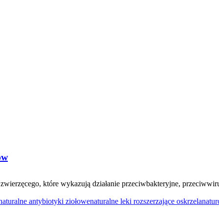
ów
b zwierzęcego, które wykazują działanie przeciwbakteryjne, przeciww
naturalne antybiotyki ziołowe
naturalne leki rozszerzające oskrzela
natur