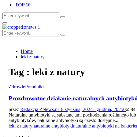
TOP 10
Search
Search
for:
Primary
Menu
Search
Search
for:
Home
leki z natury
Tag : leki z natury
Zdrowie
Poradniki
Prozdrowotne działanie naturalnych antybiotyk
przez
Redakcja ZNews.pl
18 stycznia, 2024
1 grudnia, 2025
0
6584
Naturalne antybiotyki są substancjami pochodzenia roślinnego lu
antybiotyków, naturalne antybiotyki są często dostępne...
leki z natury
naturalne antybiotyki
naturalne antybiotyki na bakterie