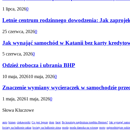
1 lipca, 2026
0
Letnie centrum rodzinnego dowodzenia: Jak zaproje
25 czerwca, 2026
0
Jak wynająć samochód w Katanii bez karty kredyto
5 czerwca, 2026
0
Odzież robocza i ubrania BHP
10 maja, 2026
10 maja, 2026
0
Znaczenie wymiany wycieraczek w samochodzie prze
1 maja, 2026
1 maja, 2026
0
Słowa Kluczowe
auto
biznes
ciekawostki
Co jest lepsze
dom
facet
Ile kosztuje najdroższa torebka Hermes?
Jak wynająć sam
kwiaty na balkonie zakaz
kwiaty na balkonie zima
moda
moda damska na wiosnę
moto
najmodniejsze suki