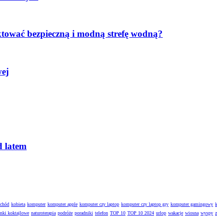
ktować bezpieczną i modną strefę wodną?
wej
d latem
ochód
kobieta
komputer
komputer apple
komputer czy laptop
komputer czy laptop gry
komputer gamingowy
enki koktajlowe
naturoterapia
podróże
poradniki
telefon
TOP 10
TOP 10 2024
urlop
wakacje
wiosna
wyspy