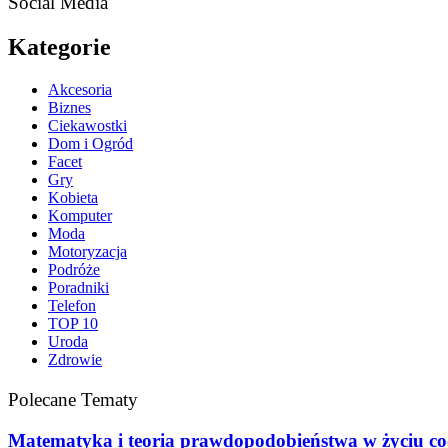
Social Media
Kategorie
Akcesoria
Biznes
Ciekawostki
Dom i Ogród
Facet
Gry
Kobieta
Komputer
Moda
Motoryzacja
Podróże
Poradniki
Telefon
TOP 10
Uroda
Zdrowie
Polecane Tematy
Matematyka i teoria prawdopodobieństwa w życiu c