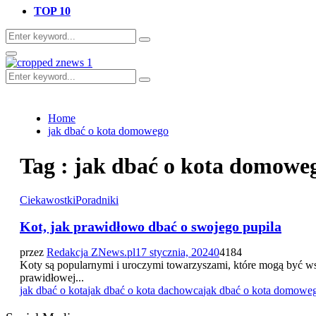
TOP 10
Search
Search
for:
Primary
Menu
Search
Search
for:
Home
jak dbać o kota domowego
Tag : jak dbać o kota domowe
Ciekawostki
Poradniki
Kot, jak prawidłowo dbać o swojego pupila
przez
Redakcja ZNews.pl
17 stycznia, 2024
0
4184
Koty są popularnymi i uroczymi towarzyszami, które mogą być w
prawidłowej...
jak dbać o kota
jak dbać o kota dachowca
jak dbać o kota domowe