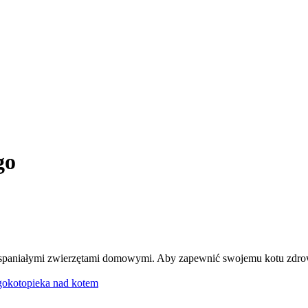
go
spaniałymi zwierzętami domowymi. Aby zapewnić swojemu kotu zdrowie
go
kot
opieka nad kotem