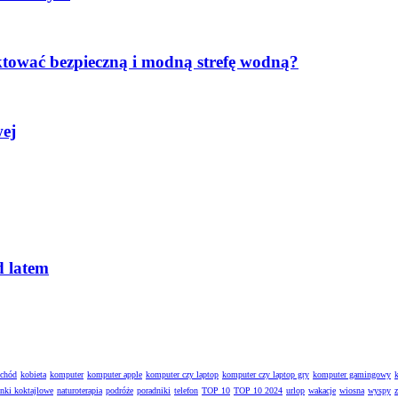
ktować bezpieczną i modną strefę wodną?
wej
d latem
ochód
kobieta
komputer
komputer apple
komputer czy laptop
komputer czy laptop gry
komputer gamingowy
enki koktajlowe
naturoterapia
podróże
poradniki
telefon
TOP 10
TOP 10 2024
urlop
wakacje
wiosna
wyspy