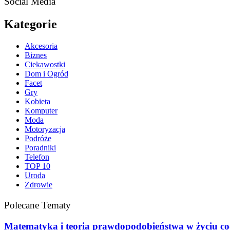
Social Media
Kategorie
Akcesoria
Biznes
Ciekawostki
Dom i Ogród
Facet
Gry
Kobieta
Komputer
Moda
Motoryzacja
Podróże
Poradniki
Telefon
TOP 10
Uroda
Zdrowie
Polecane Tematy
Matematyka i teoria prawdopodobieństwa w życiu c