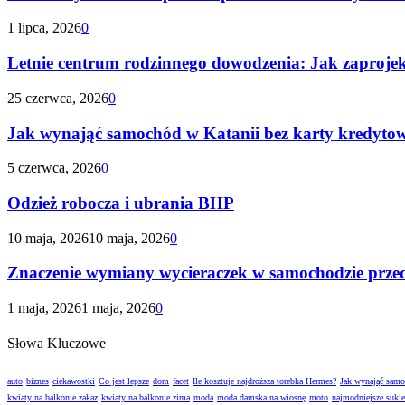
1 lipca, 2026
0
Letnie centrum rodzinnego dowodzenia: Jak zaproje
25 czerwca, 2026
0
Jak wynająć samochód w Katanii bez karty kredyto
5 czerwca, 2026
0
Odzież robocza i ubrania BHP
10 maja, 2026
10 maja, 2026
0
Znaczenie wymiany wycieraczek w samochodzie prze
1 maja, 2026
1 maja, 2026
0
Słowa Kluczowe
auto
biznes
ciekawostki
Co jest lepsze
dom
facet
Ile kosztuje najdroższa torebka Hermes?
Jak wynająć sam
kwiaty na balkonie zakaz
kwiaty na balkonie zima
moda
moda damska na wiosnę
moto
najmodniejsze suki