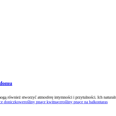
ł domu
gą również stworzyć atmosferę intymności i przytulności. Ich natura
ące doniczkowe
rośliny pnące kwitnące
rośliny pnące na balkon
taras