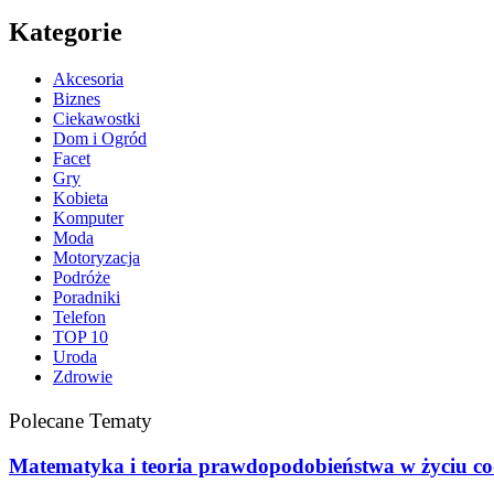
Kategorie
Akcesoria
Biznes
Ciekawostki
Dom i Ogród
Facet
Gry
Kobieta
Komputer
Moda
Motoryzacja
Podróże
Poradniki
Telefon
TOP 10
Uroda
Zdrowie
Polecane Tematy
Matematyka i teoria prawdopodobieństwa w życiu c