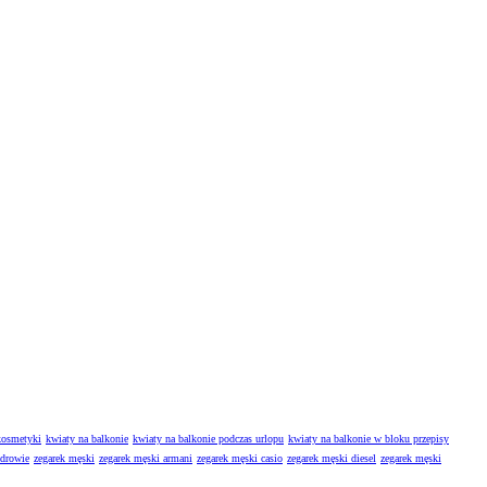
kosmetyki
kwiaty na balkonie
kwiaty na balkonie podczas urlopu
kwiaty na balkonie w bloku przepisy
zdrowie
zegarek męski
zegarek męski armani
zegarek męski casio
zegarek męski diesel
zegarek męski