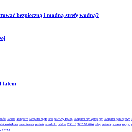
ktować bezpieczną i modną strefę wodną?
wej
d latem
ochód
kobieta
komputer
komputer apple
komputer czy laptop
komputer czy laptop gry
komputer gamingowy
enki koktajlowe
naturoterapia
podróże
poradniki
telefon
TOP 10
TOP 10 2024
urlop
wakacje
wiosna
wyspy
y
święta