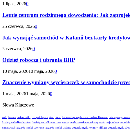
1 lipca, 2026
0
Letnie centrum rodzinnego dowodzenia: Jak zaproje
25 czerwca, 2026
0
Jak wynająć samochód w Katanii bez karty kredyto
5 czerwca, 2026
0
Odzież robocza i ubrania BHP
10 maja, 2026
10 maja, 2026
0
Znaczenie wymiany wycieraczek w samochodzie prze
1 maja, 2026
1 maja, 2026
0
Słowa Kluczowe
auto
biznes
ciekawostki
Co jest lepsze
dom
facet
Ile kosztuje najdroższa torebka Hermes?
Jak wynająć sam
kwiaty na balkonie zakaz
kwiaty na balkonie zima
moda
moda damska na wiosnę
moto
najmodniejsze suki
smartwatch
zegarek męski sportowy
zegarek męski srebrny
zegarek męski tommy hilfiger
zegarek męski złot