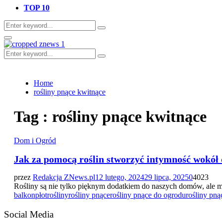
TOP 10
Search
Search
for:
Primary
Menu
Search
Search
for:
Home
rośliny pnące kwitnące
Tag : rośliny pnące kwitnące
Dom i Ogród
Jak za pomocą roślin stworzyć intymność wokó
przez
Redakcja ZNews.pl
12 lutego, 2024
29 lipca, 2025
0
4023
Rośliny są nie tylko pięknym dodatkiem do naszych domów, ale mo
balkon
płot
rośliny
rośliny pnące
rośliny pnące do ogrodu
rośliny pn
Social Media