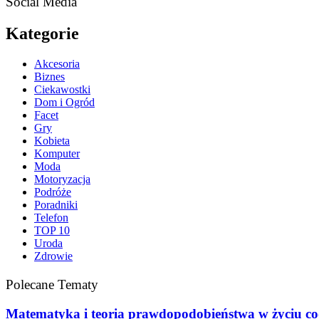
Social Media
Kategorie
Akcesoria
Biznes
Ciekawostki
Dom i Ogród
Facet
Gry
Kobieta
Komputer
Moda
Motoryzacja
Podróże
Poradniki
Telefon
TOP 10
Uroda
Zdrowie
Polecane Tematy
Matematyka i teoria prawdopodobieństwa w życiu c