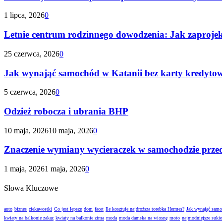
1 lipca, 2026
0
Letnie centrum rodzinnego dowodzenia: Jak zaproje
25 czerwca, 2026
0
Jak wynająć samochód w Katanii bez karty kredyto
5 czerwca, 2026
0
Odzież robocza i ubrania BHP
10 maja, 2026
10 maja, 2026
0
Znaczenie wymiany wycieraczek w samochodzie prze
1 maja, 2026
1 maja, 2026
0
Słowa Kluczowe
auto
biznes
ciekawostki
Co jest lepsze
dom
facet
Ile kosztuje najdroższa torebka Hermes?
Jak wynająć sam
kwiaty na balkonie zakaz
kwiaty na balkonie zima
moda
moda damska na wiosnę
moto
najmodniejsze suki