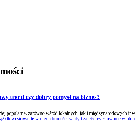
omości
owy trend czy dobry pomysł na biznes?
ziej popularne, zarówno wśród lokalnych, jak i międzynarodowych inw
ążki
inwestowanie w nieruchomości wady i zalety
inwestowanie w nier