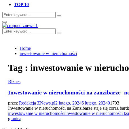
TOP 10
Search
Search
for:
Primary
Menu
Search
Search
for:
Home
inwestowanie w nieruchomości
Tag : inwestowanie w nieruch
Biznes
Inwestowanie w nieruchomości na zanzibarze- n
przez
Redakcja ZNews.pl
2 lutego, 2024
6 lutego, 2024
0
1793
Inwestowanie w nieruchomości na Zanzibarze staje się coraz bard
inwestowanie w nieruchomości
inwestowanie w nieruchomości ksi
granicą