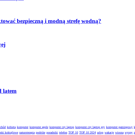
ktować bezpieczną i modną strefę wodną?
wej
d latem
ochód
kobieta
komputer
komputer apple
komputer czy laptop
komputer czy laptop gry
komputer gamingowy
enki koktajlowe
naturoterapia
podróże
poradniki
telefon
TOP 10
TOP 10 2024
urlop
wakacje
wiosna
wyspy