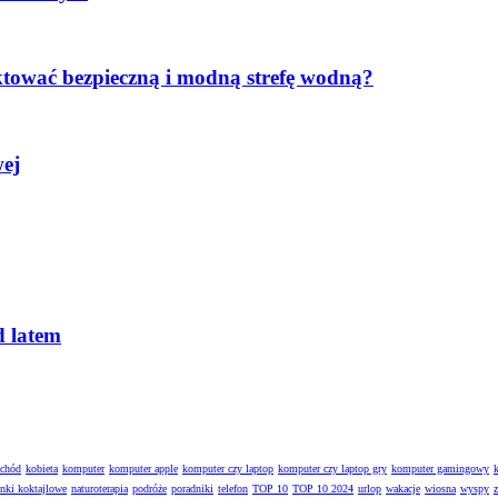
ktować bezpieczną i modną strefę wodną?
wej
d latem
ochód
kobieta
komputer
komputer apple
komputer czy laptop
komputer czy laptop gry
komputer gamingowy
enki koktajlowe
naturoterapia
podróże
poradniki
telefon
TOP 10
TOP 10 2024
urlop
wakacje
wiosna
wyspy