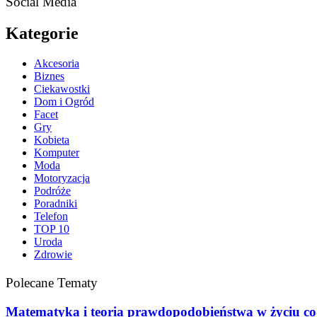
Social Media
Kategorie
Akcesoria
Biznes
Ciekawostki
Dom i Ogród
Facet
Gry
Kobieta
Komputer
Moda
Motoryzacja
Podróże
Poradniki
Telefon
TOP 10
Uroda
Zdrowie
Polecane Tematy
Matematyka i teoria prawdopodobieństwa w życiu c