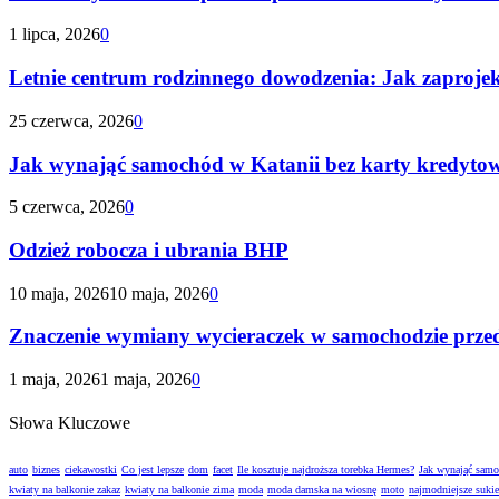
1 lipca, 2026
0
Letnie centrum rodzinnego dowodzenia: Jak zaproje
25 czerwca, 2026
0
Jak wynająć samochód w Katanii bez karty kredyto
5 czerwca, 2026
0
Odzież robocza i ubrania BHP
10 maja, 2026
10 maja, 2026
0
Znaczenie wymiany wycieraczek w samochodzie prze
1 maja, 2026
1 maja, 2026
0
Słowa Kluczowe
auto
biznes
ciekawostki
Co jest lepsze
dom
facet
Ile kosztuje najdroższa torebka Hermes?
Jak wynająć sam
kwiaty na balkonie zakaz
kwiaty na balkonie zima
moda
moda damska na wiosnę
moto
najmodniejsze suki