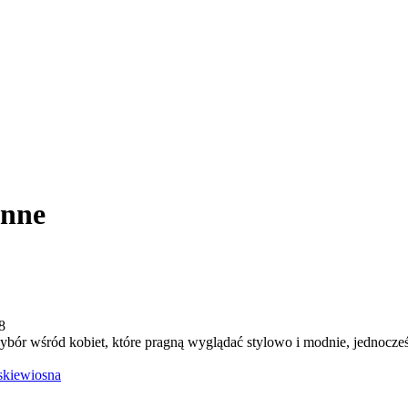
enne
8
bór wśród kobiet, które pragną wyglądać stylowo i modnie, jednocześ
skie
wiosna