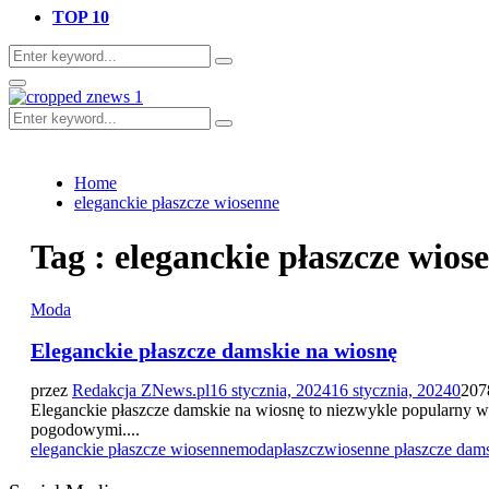
TOP 10
Search
Search
for:
Primary
Menu
Search
Search
for:
Home
eleganckie płaszcze wiosenne
Tag : eleganckie płaszcze wios
Moda
Eleganckie płaszcze damskie na wiosnę
przez
Redakcja ZNews.pl
16 stycznia, 2024
16 stycznia, 2024
0
207
Eleganckie płaszcze damskie na wiosnę to niezwykle popularny wy
pogodowymi....
eleganckie płaszcze wiosenne
moda
płaszcz
wiosenne płaszcze dam